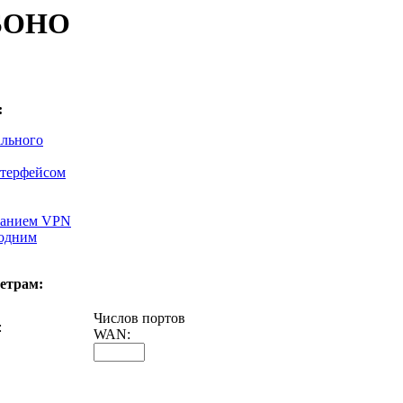
/SOHO
:
ального
нтерфейсом
ванием VPN
 одним
етрам:
Числов портов
:
WAN: