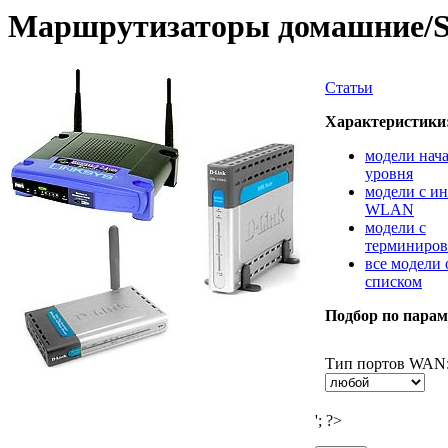
Маршрутизаторы домашние
Статьи
Характеристики
модели нач
уровня
модели с и
WLAN
модели с
терминиро
все модели
списком
Подбор по парам
Тип портов WAN
'; ?>